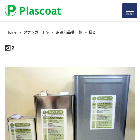
MENU
Home
>
タウンガード®
>
用途別品番一覧
>
図2
図2