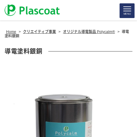
MENU
Home
>
クリエイティブ事業
>
オリジナル導電製品 Polycalm®
>
導電
塗料銀銅
導電塗料銀銅