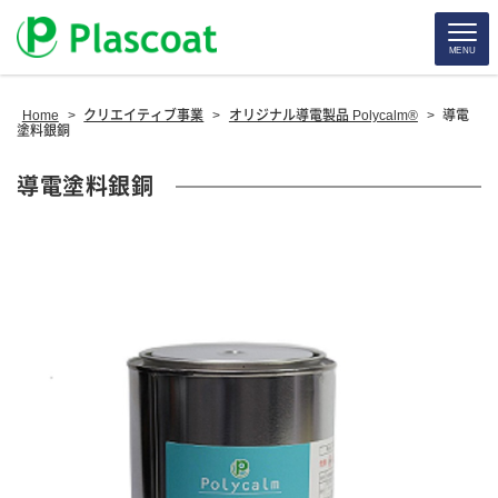
MENU
Home
>
クリエイティブ事業
>
オリジナル導電製品 Polycalm®
>
導電
塗料銀銅
導電塗料銀銅