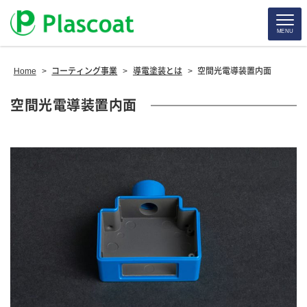
MENU
Home
>
コーティング事業
>
導電塗装とは
>
空間光電導装置内面
空間光電導装置内面