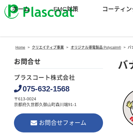
ホーム
EMC対策
コーティン
Home
>
クリエイティブ事業
>
オリジナル導電製品 Polycalm®
>
バ
お問合せ
バ
プラスコート株式会社
075-632-1568
〒613-0024
京都府久世郡久御山町森川端91-1
お問合せフォーム