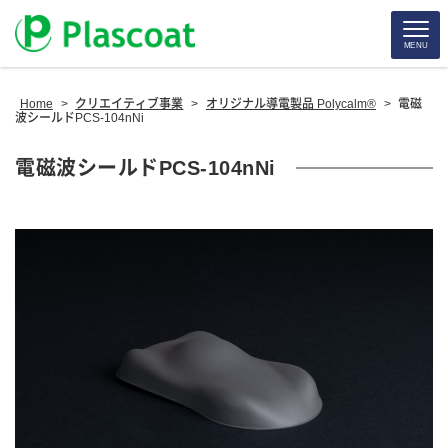
MENU
Home
>
クリエイティブ事業
>
オリジナル導電製品 Polycalm®
>
電磁
波シールドPCS-104nNi
電磁波シールドPCS-104nNi