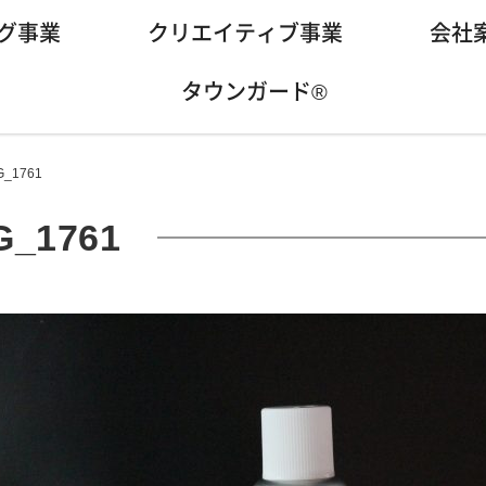
グ事業
クリエイティブ事業
会社
タウンガード®
G_1761
G_1761