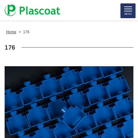
MENU
Home
>
176
176