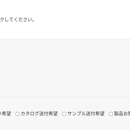
クしてください。
り希望
カタログ送付希望
サンプル送付希望
製品お