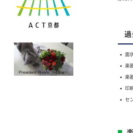
過
面
楽
楽
印
セ