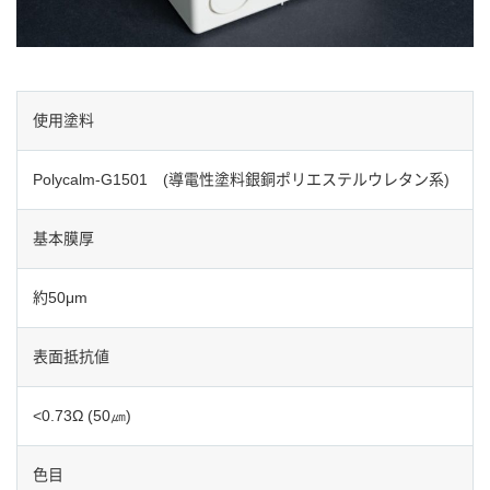
使用塗料
Polycalm-G1501 (導電性塗料銀銅ポリエステルウレタン系)
基本膜厚
約50μm
表面抵抗値
<0.73Ω (50㎛)
色目