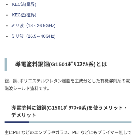
KEC法(電界)
KEC法(磁界)
ミリ波（18～26.5GHz)
ミリ波（26.5～40GHz)
導電塗料銀銅(G1501ﾎﾟﾘｴｽﾃﾙ系)とは
銀、銅､ポリエステルウレタン樹脂を主成分とした有機溶剤系の電
磁波シールド塗料です。
導電塗料に銀銅(G1501ﾎﾟﾘｴｽﾃﾙ系)を使うメリット・
デメリット
主にPBTなどのエンプラやガラス、PETなどにもプライマー無しで