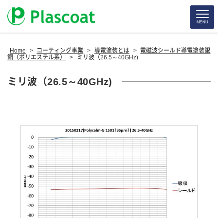
MENU
Home
>
コーティング事業
>
導電塗装とは
>
電磁波シールド導電塗装銀
銅（ポリエステル系）
>
ミリ波（26.5～40GHz)
ミリ波（26.5～40GHz)